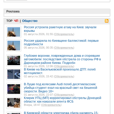
Реклама
TOP
ЧП
|
Общество
Россия устроила ракетную атаку на Киев: звучали
взрывы
01 августа 2026, 01:55 (
Обозреватель
)
Россия ударила по Киевщине баллистикой: первые
подробности
05 августа 2026, 00:35 (
Обозреватель
)
Глубокие воронки, поврежденные дома и сгоревшие
автомобили: последствия обстрела со стороны РФ в
Дарницком районе Киева. Подробн
01 августа 2026, 12:06 (
Обозреватель
)
В Киеве на Васильковской произошло ДТП: погиб
мотоциклист.
02 августа 2026, 15:42 (
Обозреватель
)
В Луцке под колесами Audi погиб десятиклассник:
убийца-студент ехал на красный свет на бешеной
скорости. Видео 18+
01 августа 2026, 22:07 (
Обозреватель
)
Клирик УПЦ (МП) корректировал обстрелы Донецкой
области: как наказали агента ФСБ
Вчера, 18:47 (
Обозреватель
)
В Киевской области электричка сбила насмерть 15-