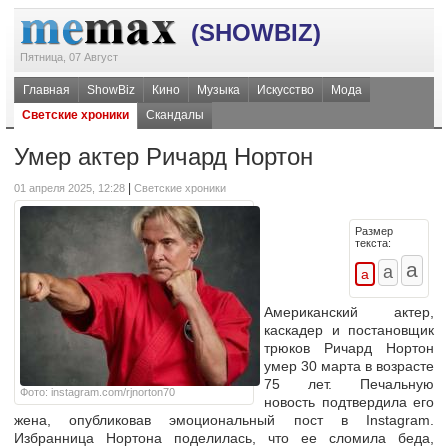
(SHOWBIZ)
Пятница, 07 Август
Главная
ShowBiz
Кино
Музыка
Искусство
Мода
Светские хроники
Скандалы
Умер актер Ричард Нортон
|
01 апреля 2025, 12:28
Светские хроники
Размер
текста:
Американский актер,
каскадер и постановщик
трюков Ричард Нортон
умер 30 марта в возрасте
75 лет. Печальную
Фото: instagram.com/rjnorton70
новость подтвердила его
жена, опубликовав эмоциональный пост в Instagram.
Избранница Нортона поделилась, что ее сломила беда,