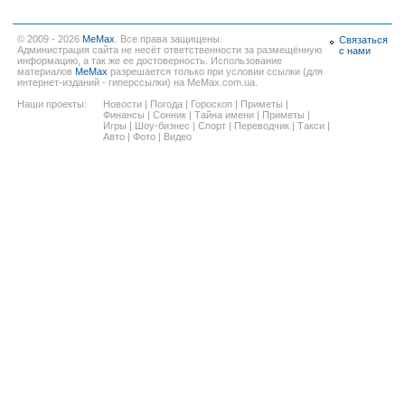
© 2009 - 2026
MeMax
. Все права защищены.
Связаться
Администрация сайта не несёт ответственности за размещённую
с нами
информацию, а так же ее достоверность. Использование
материалов
MeMax
разрешается только при условии ссылки (для
интернет-изданий - гиперссылки) на MeMax.com.ua.
Наши проекты:
Новости
|
Погода
|
Гороскоп
|
Приметы
|
Финансы
|
Сонник
|
Тайна имени
|
Приметы
|
Игры
|
Шоу-бизнес
|
Спорт
|
Переводчик
|
Такси
|
Авто
|
Фото
|
Видео