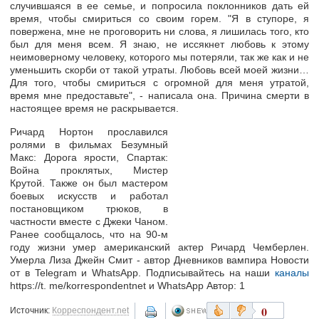
случившаяся в ее семье, и попросила поклонников дать ей
время, чтобы смириться со своим горем. "Я в ступоре, я
повержена, мне не проговорить ни слова, я лишилась того, кто
был для меня всем. Я знаю, не иссякнет любовь к этому
неимоверному человеку, которого мы потеряли, так же как и не
уменьшить скорби от такой утраты. Любовь всей моей жизни…
Для того, чтобы смириться с огромной для меня утратой,
время мне предоставьте", - написала она. Причина смерти в
настоящее время не раскрывается.
Ричард Нортон прославился
ролями в фильмах Безумный
Макс: Дорога ярости, Спартак:
Война проклятых, Мистер
Крутой. Также он был мастером
боевых искусств и работал
постановщиком трюков, в
частности вместе с Джеки Чаном.
Ранее сообщалось, что на 90-м
году жизни умер американский актер Ричард Чемберлен.
Умерла Лиза Джейн Смит - автор Дневников вампира Новости
от в Telegram и WhatsApp. Подписывайтесь на наши
каналы
https://t. me/korrespondentnet и WhatsApp Автор: 1
0
Источник:
Корреспондент.net