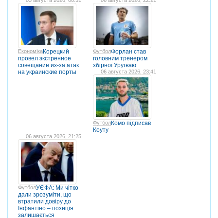
Економіка
Корецкий
Футбол
Форлан став
провел экстренное
головним тренером
совещание из-за атак
збірної Уругваю
на украинские порты
06 августа 2026, 23:41
Футбол
Комо підписав
Коуту
06 августа 2026, 21:25
Футбол
УЄФА: Ми чітко
дали зрозуміти, що
втратили довіру до
Інфантіно – позиція
залишається