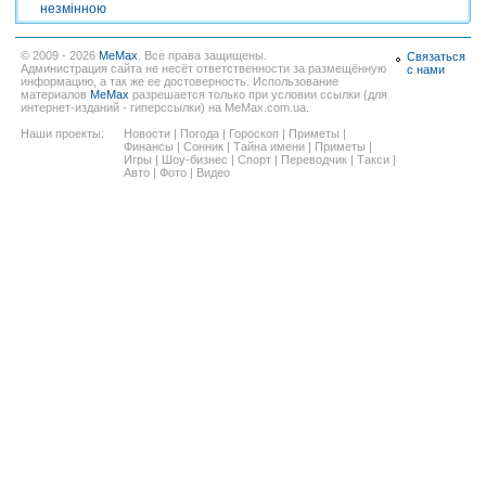
незмінною
© 2009 - 2026
MeMax
. Все права защищены.
Связаться
Администрация сайта не несёт ответственности за размещённую
с нами
информацию, а так же ее достоверность. Использование
материалов
MeMax
разрешается только при условии ссылки (для
интернет-изданий - гиперссылки) на MeMax.com.ua.
Наши проекты:
Новости
|
Погода
|
Гороскоп
|
Приметы
|
Финансы
|
Сонник
|
Тайна имени
|
Приметы
|
Игры
|
Шоу-бизнес
|
Спорт
|
Переводчик
|
Такси
|
Авто
|
Фото
|
Видео