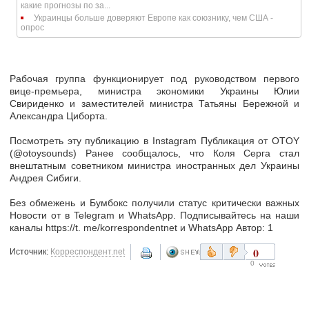
какие прогнозы по за...
Украинцы больше доверяют Европе как союзнику, чем США -
опрос
Рабочая группа функционирует под руководством первого
вице-премьера, министра экономики Украины Юлии
Свириденко и заместителей министра Татьяны Бережной и
Александра Циборта.
Посмотреть эту публикацию в Instagram Публикация от OTOY
(@otoysounds) Ранее сообщалось, что Коля Серга стал
внештатным советником министра иностранных дел Украины
Андрея Сибиги.
Без обмежень и Бумбокс получили статус критически важных
Новости от в Telegram и WhatsApp. Подписывайтесь на наши
каналы https://t. me/korrespondentnet и WhatsApp Автор: 1
0
Источник:
Корреспондент.net
0