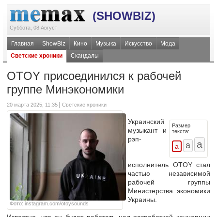
(SHOWBIZ)
Суббота, 08 Август
Главная
ShowBiz
Кино
Музыка
Искусство
Мода
Светские хроники
Скандалы
OTOY присоединился к рабочей
группе Минэкономики
|
20 марта 2025, 11:35
Светские хроники
Украинский
Размер
музыкант и
текста:
рэп-
исполнитель OTOY стал
частью независимой
рабочей группы
Министерства экономики
Украины.
Фото: instagram.com/otoysounds