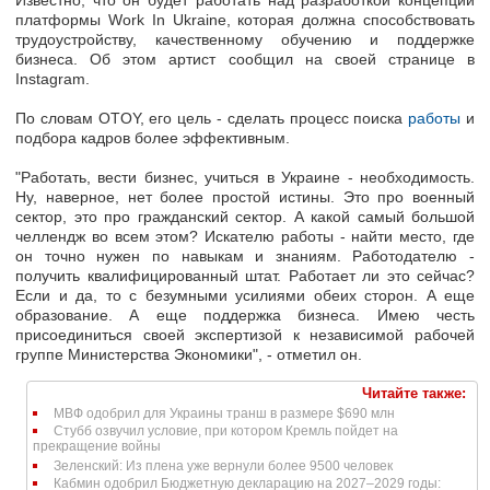
Известно, что он будет работать над разработкой концепции
платформы Work In Ukraine, которая должна способствовать
трудоустройству, качественному обучению и поддержке
бизнеса. Об этом артист сообщил на своей странице в
Instagram.
По словам OTOY, его цель - сделать процесс поиска
работы
и
подбора кадров более эффективным.
"Работать, вести бизнес, учиться в Украине - необходимость.
Ну, наверное, нет более простой истины. Это про военный
сектор, это про гражданский сектор. А какой самый большой
челлендж во всем этом? Искателю работы - найти место, где
он точно нужен по навыкам и знаниям. Работодателю -
получить квалифицированный штат. Работает ли это сейчас?
Если и да, то с безумными усилиями обеих сторон. А еще
образование. А еще поддержка бизнеса. Имею честь
присоединиться своей экспертизой к независимой рабочей
группе Министерства Экономики", - отметил он.
Читайте также:
МВФ одобрил для Украины транш в размере $690 млн
Стубб озвучил условие, при котором Кремль пойдет на
прекращение войны
Зеленский: Из плена уже вернули более 9500 человек
Кабмин одобрил Бюджетную декларацию на 2027–2029 годы: