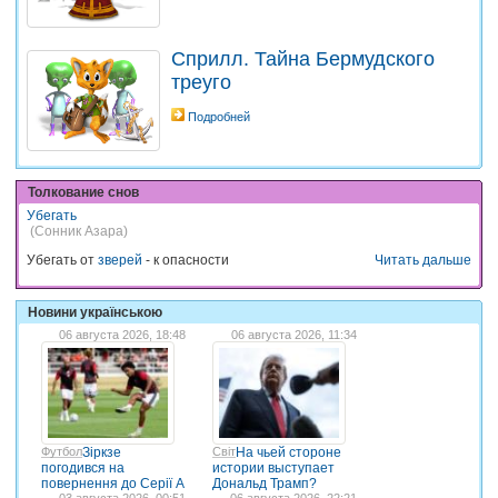
Сприлл. Тайна Бермудского
треуго
Подробней
Толкование снов
Убегать
(Сонник Азара)
Убегать от
зверей
- к опасности
Читать дальше
Новини українською
06 августа 2026, 18:48
06 августа 2026, 11:34
Футбол
Зіркзе
Світ
На чьей стороне
погодився на
истории выступает
повернення до Серії А
Дональд Трамп?
03 августа 2026, 00:51
06 августа 2026, 22:21