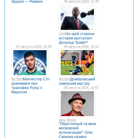
Араухо — Романо
06 августа 2026, 11:34
Світ
На чьей стороне
истории выступает
Дональд Трамп?
07 августа 2026, 20:59
08 августа 2026, 10:12
Футбол
Манчестер Сіті
Футбол
Домбровський
домовився про
завершив кар’єру
трансфер Рульї з
08 августа 2026, 16:57
Марселя
Шоу-бізнес
"Обретенный за века
московской
колонизации": Олег
Скрипка назвал