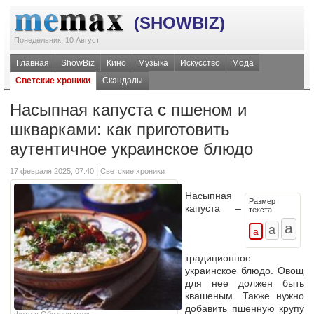
(SHOWBIZ)
Понедельник, 10 Август
Главная
ShowBiz
Кино
Музыка
Искусство
Мода
Светские хроники
Скандалы
Насыпная капуста с пшеном и
шкварками: как приготовить
аутентичное украинское блюдо
|
17 февраля 2025, 07:40
Светские хроники
Насыпная
Размер
капуста –
текста:
традиционное
украинское блюдо. Овощ
для нее должен быть
квашеным. Также нужно
добавить пшенную крупу