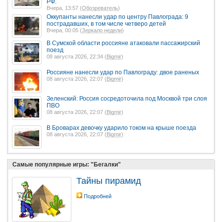
РФ.
Вчера, 13:57 (
Обозреватель
)
Оккупанты нанесли удар по центру Павлограда: 9
пострадавших, в том числе четверо детей
Вчера, 00:05 (
Зеркало недели
)
В Сумской области россияне атаковали пассажирский
поезд
08 августа 2026, 22:34 (
Bigmir
)
Россияне нанесли удар по Павлограду: двое раненых
08 августа 2026, 22:07 (
Bigmir
)
Зеленский: Россия сосредоточила под Москвой три слоя
ПВО
08 августа 2026, 22:07 (
Bigmir
)
В Броварах девочку ударило током на крыше поезда
08 августа 2026, 22:07 (
Bigmir
)
Самые популярные игры: "Бегалки"
Тайны пирамид
Подробней