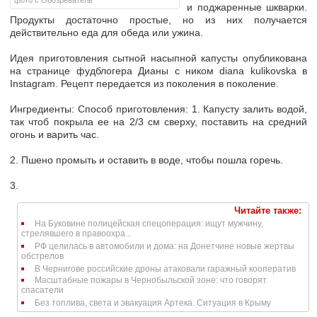
фото с Обозреватель
и поджаренные шкварки.
Продукты достаточно простые, но из них получается
действительно еда для обеда или ужина.
Идея приготовления сытной насыпной капусты опубликована
на странице фудблогера Дианы с ником diana kulikovska в
Instagram. Рецепт передается из поколения в поколение.
Ингредиенты:
Способ приготовления:
1. Капусту залить водой,
так чтоб покрыла ее на 2/3 см сверху, поставить на средний
огонь и варить час.
2. Пшено промыть и оставить в воде, чтобы пошла горечь.
3.
Читайте также:
На Буковине полицейская спецоперация: ищут мужчину,
стрелявшего в правоохра...
РФ целилась в автомобили и дома: на Донетчине новые жертвы
обстрелов
В Чернигове российские дроны атаковали гаражный кооператив
Масштабные пожары в Чернобыльской зоне: что говорят
спасатели
Без топлива, света и эвакуация Артека. Ситуация в Крыму