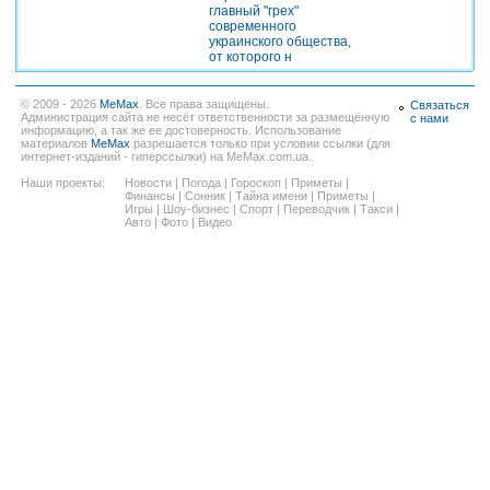
главный "грех"
современного
украинского общества,
от которого н
© 2009 - 2026
MeMax
. Все права защищены.
Связаться
Администрация сайта не несёт ответственности за размещённую
с нами
информацию, а так же ее достоверность. Использование
материалов
MeMax
разрешается только при условии ссылки (для
интернет-изданий - гиперссылки) на MeMax.com.ua.
Наши проекты:
Новости
|
Погода
|
Гороскоп
|
Приметы
|
Финансы
|
Сонник
|
Тайна имени
|
Приметы
|
Игры
|
Шоу-бизнес
|
Спорт
|
Переводчик
|
Такси
|
Авто
|
Фото
|
Видео