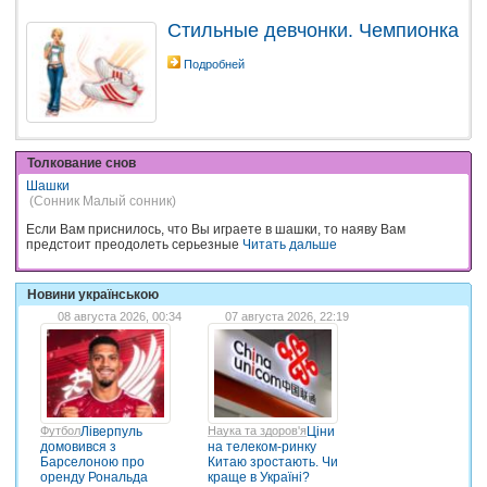
Стильные девчонки. Чемпионка
Подробней
Толкование снов
Шашки
(Сонник Малый сонник)
Если Вам приснилось, что Вы играете в шашки, то наяву Вам
предстоит преодолеть серьезные
Читать дальше
Новини українською
08 августа 2026, 00:34
07 августа 2026, 22:19
Футбол
Ліверпуль
Наука та здоров'я
Ціни
домовився з
на телеком-ринку
Барселоною про
Китаю зростають. Чи
оренду Рональда
краще в Україні?