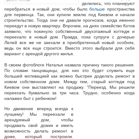
фото с ТСН.ua
делились, что планируют
перебраться в новый дом, чтобы было
больше
пространства
для первенца. Так, они купили землю под Киевом и начали
строительство. Тогда они не давали прогнозов, когда именно
переедут в новую квартиру. Впрочем, на днях семейство Котов
заявило, что покинуло собственный двухэтажный коттедж и
переехало в новый дом. Правда, пока супруги с дочерью
Лелей все же не заехали в приобретенный новый особняк,
ведь он все еще строится. Вместо этого выбрали для себя
вариант с арендой другого жилья.
В своем фотоблоге Наталья назвала причину такого решения.
По словам танцовщицы, для них это будет служить еще
большей мотивацией как можно быстрее доделать ремонт в
новом собственном доме. Между тем, старый коттедж под
Киевом они выставляют на продажу. "Переезд. Мы решили
переехать буквально за три часа. Трудно, особенно когда
налажен быт с ребенком!
Но движение вперед всегда к
лучшему! Мы переехали в
арендуемый дом, чтобы
продавать свой домик и иметь
возможность делать ремонт в
доме, который построили.