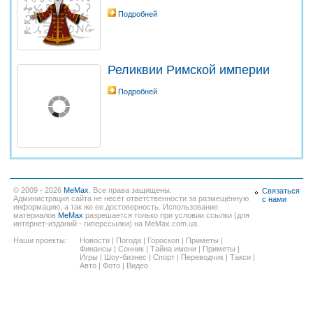
Подробней
Реликвии Римской империи
Подробней
© 2009 - 2026
MeMax
. Все права защищены.
Связаться
Администрация сайта не несёт ответственности за размещённую
с нами
информацию, а так же ее достоверность. Использование
материалов
MeMax
разрешается только при условии ссылки (для
интернет-изданий - гиперссылки) на MeMax.com.ua.
Наши проекты:
Новости
|
Погода
|
Гороскоп
|
Приметы
|
Финансы
|
Сонник
|
Тайна имени
|
Приметы
|
Игры
|
Шоу-бизнес
|
Спорт
|
Переводчик
|
Такси
|
Авто
|
Фото
|
Видео