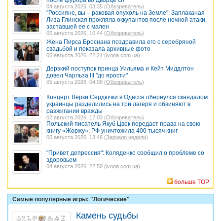
после фурора во Дворце сп
04 августа 2026, 03:35 (
Обозреватель
)
"Россияне, вы – раковая опухоль на Земле". Заплаканая
Лиза Глинская прокляла оккупантов после ночной атаки,
заставшей ее с мален
05 августа 2026, 10:44 (
Обозреватель
)
Жена Пирса Броснана поздравила его с серебряной
свадьбой и показала архивные фото
05 августа 2026, 22:21 (
ivona.com.ua
)
Дерзкий поступок принца Уильяма и Кейт Миддлтон
довел Чарльза III "до ярости"
05 августа 2026, 04:09 (
Обозреватель
)
Концерт Верки Сердючки в Одессе обернулся скандалом:
украинцы разделились на три лагеря и обвиняют в
разжигании вражды
02 августа 2026, 12:03 (
Обозреватель
)
Польский писатель Якуб Цвек передаст права на свою
книгу «Жоржу»: РФ уничтожила 400 тысяч книг
05 августа 2026, 13:46 (
Зеркало недели
)
"Привет депрессия": Коляденко сообщил о проблеме со
здоровьем
04 августа 2026, 22:50 (
ivona.com.ua
)
больше TOP
Самые популярные игры: "Логические"
Камень судьбы