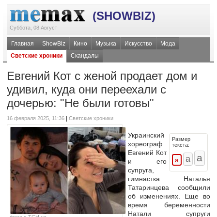
(SHOWBIZ)
Суббота, 08 Август
Главная
ShowBiz
Кино
Музыка
Искусство
Мода
Светские хроники
Скандалы
Евгений Кот с женой продает дом и
удивил, куда они переехали с
дочерью: "Не были готовы"
|
16 февраля 2025, 11:36
Светские хроники
Украинский
Размер
хореограф
текста:
Евгений Кот
и его
супруга,
гимнастка Наталья
Татаринцева сообщили
об изменениях. Еще во
время беременности
Натали супруги