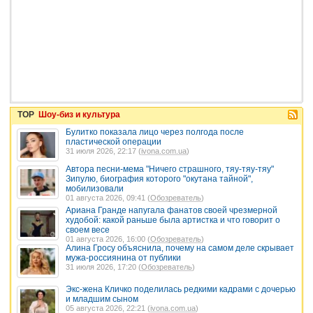
TOP
Шоу-биз и культура
Булитко показала лицо через полгода после
пластической операции
31 июля 2026, 22:17 (
ivona.com.ua
)
Автора песни-мема "Ничего страшного, тяу-тяу-тяу"
Зипулю, биография которого "окутана тайной",
мобилизовали
01 августа 2026, 09:41 (
Обозреватель
)
Ариана Гранде напугала фанатов своей чрезмерной
худобой: какой раньше была артистка и что говорит о
своем весе
01 августа 2026, 16:00 (
Обозреватель
)
Алина Гросу объяснила, почему на самом деле скрывает
мужа-россиянина от публики
31 июля 2026, 17:20 (
Обозреватель
)
Экс-жена Кличко поделилась редкими кадрами с дочерью
и младшим сыном
05 августа 2026, 22:21 (
ivona.com.ua
)