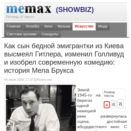
(SHOWBIZ)
Пятница, 07 Август
Главная
ShowBiz
Кино
Музыка
Искусство
Мода
Светские хроники
Скандалы
Как сын бедной эмигрантки из Киева
высмеял Гитлера, изменил Голливуд
и изобрел современную комедию:
история Мела Брукса
|
04 июля 2026, 17:07
Искусство
Зимой
Размер
1945-го на
текста:
берегах
одной
немецкой
реки развернулась
сцена, достойная
абсурдистского кино. С