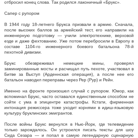
отбросил конец слова. Так родился лаконичный «Брукс».
Сапер с рупором
В 1944 году 18-летнего Брукса призвали в армию. Сначала,
после высоких баллов за армейский тест, его направили на
инженерную подготовку — учили электротехнике, верховой
езде и даже фехтованию. Уже потом перебросили в Европу в
составе 1104-го инженерного боевого батальона 78-й
пехотной дивизии.
Брукс обезвреживал немецкие мины, проверял
заминированные мосты и расчищал путь пехоте, участвовал в
Битве за Выступ (Арденнская операция), а после нее его
батальон наводил переправы через Рер (Рур) и Рейн.
Именно на фронте произошел случай с рупором. Юмор, как
вспоминал Брукс, часто оставался единственным способом не
сойти с ума в эпицентре катастрофы. Кстати, фирменная
интонация режиссера тоже уходит корнями в идиш-языковую
культуру бруклинских эмигрантов.
После войны Брукс вернулся в Нью-Йорк, где телевидение
только зарождалось. Он устроился писать тексты для шоу
Сида Сезара — и попал в самую легендарную сценарную