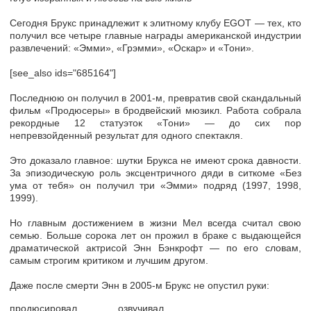
Сегодня Брукс принадлежит к элитному клубу EGOT — тех, кто
получил все четыре главные награды американской индустрии
развлечений: «Эмми», «Грэмми», «Оскар» и «Тони».
[see_also ids="685164"]
Последнюю он получил в 2001-м, превратив свой скандальный
фильм «Продюсеры» в бродвейский мюзикл. Работа собрала
рекордные 12 статуэток «Тони» — до сих пор
непревзойденный результат для одного спектакля.
Это доказало главное: шутки Брукса не имеют срока давности.
За эпизодическую роль эксцентричного дяди в ситкоме «Без
ума от тебя» он получил три «Эмми» подряд (1997, 1998,
1999).
Но главным достижением в жизни Мел всегда считал свою
семью. Больше сорока лет он прожил в браке с выдающейся
драматической актрисой Энн Бэнкрофт — по его словам,
самым строгим критиком и лучшим другом.
Даже после смерти Энн в 2005-м Брукс не опустил руки:
продюсировал, озвучивал