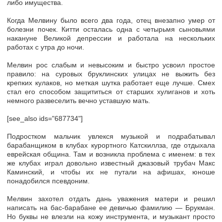
либо имущества.
Когда Мелвину было всего два года, отец внезапно умер от
болезни почек. Китти осталась одна с четырьмя сыновьями
накануне Великой депрессии и работала на нескольких
работах с утра до ночи.
Мелвин рос слабым и невысоким и быстро усвоил простое
правило: на суровых бруклинских улицах не выжить без
крепких кулаков, но меткая шутка работает еще лучше. Смех
стал его способом защититься от старших хулиганов и хоть
немного развеселить вечно уставшую мать.
[see_also ids="687734"]
Подростком мальчик увлекся музыкой и подрабатывал
барабанщиком в клубах курортного Катскиллза, где отдыхала
еврейская община. Там и возникла проблема с именем: в тех
же клубах играл довольно известный джазовый трубач Макс
Каминский, и чтобы их не путали на афишах, юноше
понадобился псевдоним.
Мелвин захотел отдать дань уважения матери и решил
написать на бас-барабане ее девичью фамилию — Брукман.
Но буквы не влезли на кожу инструмента, и музыкант просто