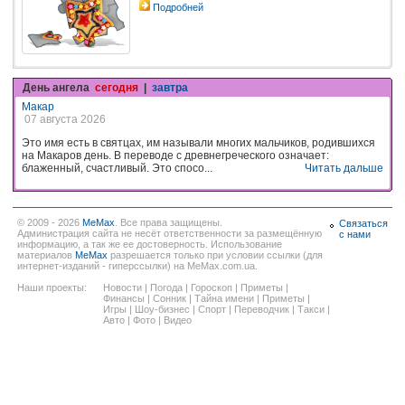
Подробней
День ангела
сегодня
|
завтра
Макар
07 августа 2026
Это имя есть в святцах, им называли многих мальчиков, родившихся
на Макаров день. В переводе с древнегреческого означает:
блаженный, счастливый. Это спосо...
Читать дальше
© 2009 - 2026
MeMax
. Все права защищены.
Связаться
Администрация сайта не несёт ответственности за размещённую
с нами
информацию, а так же ее достоверность. Использование
материалов
MeMax
разрешается только при условии ссылки (для
интернет-изданий - гиперссылки) на MeMax.com.ua.
Наши проекты:
Новости
|
Погода
|
Гороскоп
|
Приметы
|
Финансы
|
Сонник
|
Тайна имени
|
Приметы
|
Игры
|
Шоу-бизнес
|
Спорт
|
Переводчик
|
Такси
|
Авто
|
Фото
|
Видео