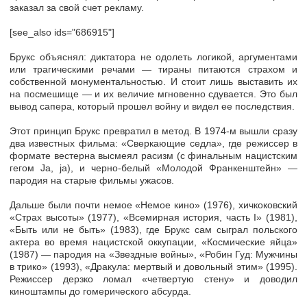
заказал за свой счет рекламу.
[see_also ids="686915"]
Брукс объяснял: диктатора не одолеть логикой, аргументами
или трагическими речами — тираны питаются страхом и
собственной монументальностью. И стоит лишь выставить их
на посмешище — и их величие мгновенно сдувается. Это был
вывод сапера, который прошел войну и видел ее последствия.
Этот принцип Брукс превратил в метод. В 1974-м вышли сразу
два известных фильма: «Сверкающие седла», где режиссер в
формате вестерна высмеял расизм (с финальным нацистским
гегом Ja, ja), и черно-белый «Молодой Франкенштейн» —
пародия на старые фильмы ужасов.
Дальше были почти немое «Немое кино» (1976), хичкоковский
«Страх высоты» (1977), «Всемирная история, часть І» (1981),
«Быть или не быть» (1983), где Брукс сам сыграл польского
актера во время нацистской оккупации, «Космические яйца»
(1987) — пародия на «Звездные войны», «Робин Гуд: Мужчины
в трико» (1993), «Дракула: мертвый и довольный этим» (1995).
Режиссер дерзко ломал «четвертую стену» и доводил
киноштампы до гомерического абсурда.