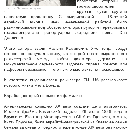
вражеской стороны из
громкоговорителей
фото с Зеркало недели
круглые сутки крутили
нацистскую пропаганду. С американской — 18-летний
еврейский юноша, чьей ежедневной работой было
разминирование под обстрелами, брал рупор и перекрикивал
громкоговорители репертуаром эстрадного певца Эла
Джолсона.
Этого сапера звали Мелвин Каминский. Уже тогда, среди
окопов, он нащупал истину, из которой позже вырастет его
режиссерский метод: любая диктатура держится на
монументальной серьезности. Одолеть тирана логикой или
пафосом невозможно — его нужно выставить на посмешище.
К столетию выдающегося режиссера ZN. UA рассказывает
историю жизни Мела Брукса.
Барабан, который не вместил фамилию
Американскую комедию ХХ века создали дети эмигрантов.
Мелвин Джеймс Каминский родился 28 июня 1926 года в
Бруклине. Его отец Макс приехал в США из Гданьска, а мать,
Китти Брукман, была еврейкой-эмигранткой из Киева: ее семья
бежала за океан от бедности еще в конце XIX века без какого-