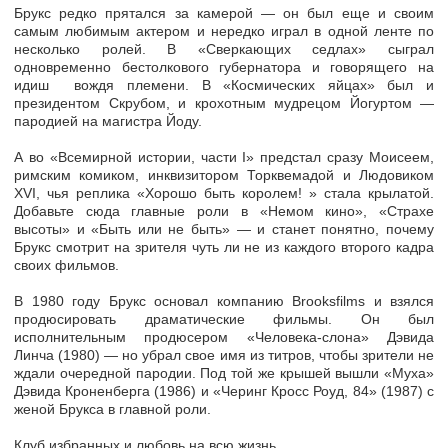
Брукс редко прятался за камерой — он был еще и своим
самым любимым актером и нередко играл в одной ленте по
несколько ролей. В «Сверкающих седлах» сыграл
одновременно бестолкового губернатора и говорящего на
идиш вождя племени. В «Космических яйцах» был и
президентом Скрубом, и крохотным мудрецом Йогуртом —
пародией на магистра Йоду.
А во «Всемирной истории, части І» предстал сразу Моисеем,
римским комиком, инквизитором Торквемадой и Людовиком
XVI, чья реплика «Хорошо быть королем! » стала крылатой.
Добавьте сюда главные роли в «Немом кино», «Страхе
высоты» и «Быть или не быть» — и станет понятно, почему
Брукс смотрит на зрителя чуть ли не из каждого второго кадра
своих фильмов.
В 1980 году Брукс основал компанию Brooksfilms и взялся
продюсировать драматические фильмы. Он был
исполнительным продюсером «Человека-слона» Дэвида
Линча (1980) — но убрал свое имя из титров, чтобы зрители не
ждали очередной пародии. Под той же крышей вышли «Муха»
Дэвида Кроненберга (1986) и «Черинг Кросс Роуд, 84» (1987) с
женой Брукса в главной роли.
Клуб избранных и любовь на всю жизнь