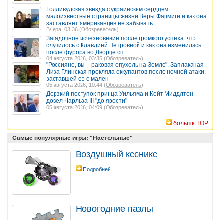
Голливудская звезда с украинским сердцем:
малоизвестные страницы жизни Веры Фармиги и как она
заставляет американцев не забывать
Вчера, 03:36 (
Обозреватель
)
Загадочное исчезновение после громкого успеха: что
случилось с Клавдией Петровной и как она изменилась
после фурора во Дворце сп
04 августа 2026, 03:35 (
Обозреватель
)
"Россияне, вы – раковая опухоль на Земле". Заплаканая
Лиза Глинская прокляла оккупантов после ночной атаки,
заставшей ее с мален
05 августа 2026, 10:44 (
Обозреватель
)
Дерзкий поступок принца Уильяма и Кейт Миддлтон
довел Чарльза III "до ярости"
05 августа 2026, 04:09 (
Обозреватель
)
больше TOP
Самые популярные игры: "Настольные"
Воздушный ксоникс
Подробней
Новогодние пазлы