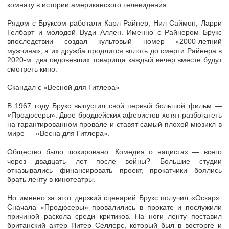
комнату в истории американского телевидения.
Рядом с Бруксом работали Карл Райнер, Нил Саймон, Ларри
Гелбарт и молодой Вуди Аллен. Именно с Райнером Брукс
впоследствии создал культовый номер «2000-летний
мужчина», а их дружба продлится вплоть до смерти Райнера в
2020-м: два овдовевших товарища каждый вечер вместе будут
смотреть кино.
Скандал с «Весной для Гитлера»
В 1967 году Брукс выпустил свой первый большой фильм —
«Продюсеры». Двое бродвейских аферистов хотят разбогатеть
на гарантированном провале и ставят самый плохой мюзикл в
мире — «Весна для Гитлера».
Общество было шокировано. Комедия о нацистах — всего
через двадцать лет после войны? Большие студии
отказывались финансировать проект, прокатчики боялись
брать ленту в кинотеатры.
Но именно за этот дерзкий сценарий Брукс получил «Оскар».
Сначала «Продюсеры» провалились в прокате и послужили
причиной раскола среди критиков. На ноги ленту поставил
британский актер Питер Селлерс, который был в восторге и