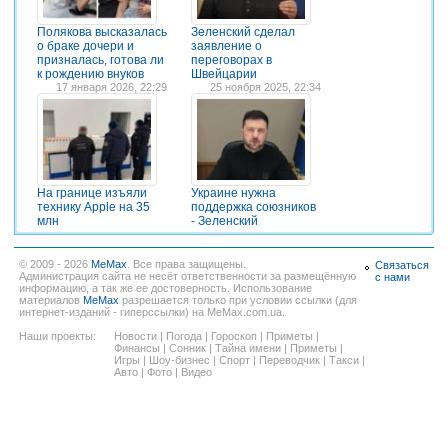
Полякова высказалась
Зеленский сделал
о браке дочери и
заявление о
призналась, готова ли
переговорах в
к рождению внуков
Швейцарии
17 января 2026, 22:29
25 ноября 2025, 22:34
На границе изъяли
Украине нужна
технику Apple на 35
поддержка союзников
млн
- Зеленский
© 2009 - 2026
MeMax
. Все права защищены.
Связаться
Администрация сайта не несёт ответственности за размещённую
с нами
информацию, а так же ее достоверность. Использование
материалов
MeMax
разрешается только при условии ссылки (для
интернет-изданий - гиперссылки) на MeMax.com.ua.
Наши проекты:
Новости
|
Погода
|
Гороскоп
|
Приметы
|
Финансы
|
Сонник
|
Тайна имени
|
Приметы
|
Игры
|
Шоу-бизнес
|
Спорт
|
Переводчик
|
Такси
|
Авто
|
Фото
|
Видео