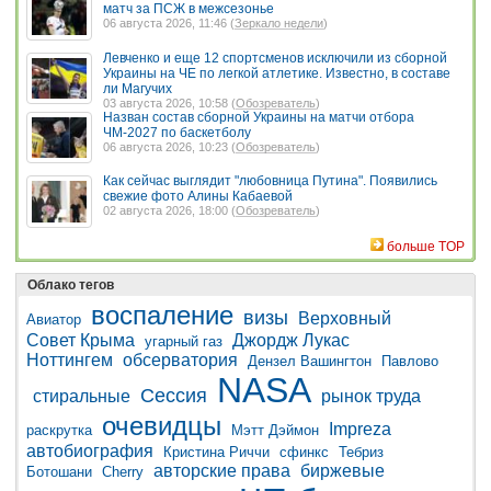
матч за ПСЖ в межсезонье
06 августа 2026, 11:46 (
Зеркало недели
)
Левченко и еще 12 спортсменов исключили из сборной
Украины на ЧЕ по легкой атлетике. Известно, в составе
ли Магучих
03 августа 2026, 10:58 (
Обозреватель
)
Назван состав сборной Украины на матчи отбора
ЧМ-2027 по баскетболу
06 августа 2026, 10:23 (
Обозреватель
)
Как сейчас выглядит "любовница Путина". Появились
свежие фото Алины Кабаевой
02 августа 2026, 18:00 (
Обозреватель
)
больше TOP
Облако тегов
воспаление
визы
Верховный
Авиатор
Совет Крыма
Джордж Лукас
угарный газ
Ноттингем
обсерватория
Дензел Вашингтон
Павлово
NASA
Сессия
стиральные
рынок труда
очевидцы
Impreza
раскрутка
Мэтт Дэймон
автобиография
Кристина Риччи
сфинкс
Тебриз
авторские права
биржевые
Ботошани
Cherry