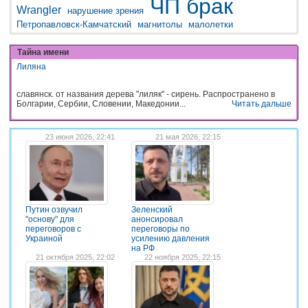
ЧП
брак
Wrangler
нарушение зрения
Петропавловск-Камчатский
магнитолы
малолетки
Тайна имени
Лиляна
славянск. от названия дерева "лиляк" - сирень. Распространено в
Болгарии, Сербии, Словении, Македонии...
Читать дальше
23 июня 2026, 22:41
21 мая 2026, 22:15
Путин озвучил
Зеленский
"основу" для
анонсировал
переговоров с
переговоры по
Украиной
усилению давления
на РФ
21 октября 2025, 22:02
22 ноября 2025, 22:15