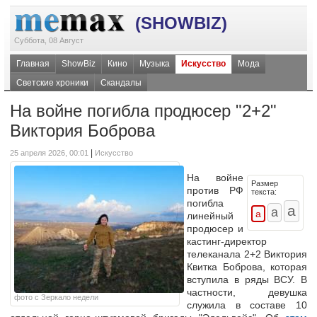
(SHOWBIZ)
Суббота, 08 Август
Главная
ShowBiz
Кино
Музыка
Искусство
Мода
Светские хроники
Скандалы
На войне погибла продюсер "2+2"
Виктория Боброва
|
25 апреля 2026, 00:01
Искусство
На войне
Размер
против РФ
текста:
погибла
линейный
продюсер и
кастинг-директор
телеканала 2+2 Виктория
Квитка Боброва, которая
вступила в ряды ВСУ. В
частности, девушка
фото с Зеркало недели
служила в составе 10