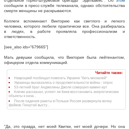
отдельной горно-штурмовой бригады "Эдельвейс". Об
этом
сообщили в пресс-службе телеканала, однако обстоятельства
смерти женщины не раскрываются.
Коллеги вспоминают Викторию как светлого и легкого
человека, которого любили практически все. Она разбиралась
в людях, в работе проявляла профессионализм и
ответственность.
[see_also ids="679665"]
Мать девушки сообщила, что Виктория была лейтенантом,
офицером отдела коммуникаций.
Читайте также:
Навроцкий пообещал помогать Украине "бить москалей"
Украинцы высказались о продолжительности войны - опрос
53-летний брат Анджелины Джоли совершил каминг-аут
Кличко рассказал, успеет ли Киев восстановить энергетические
объекты к нача...
После падения ракеты в Польше Россия развернула волну
фейков: Генштаб высту...
"Да, это правда, нет моей Квитки, нет моей дочери. Но она