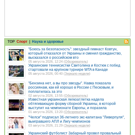
TOP
Спорт
|
Наука и здоровье
"Боюсь за безопасность": звездный гимнаст Ковтун,
который отказался от Украины и сменил гражданство,
высказался о российском вто
05 августа 2026, 12:24 (
Обозреватель
)
Украинские теннисистки Свитолина и Костюк с побед
стартовали на крупном турнире WTA в Канаде
05 августа 2026, 00:40 (
Зеркало недели
)
"Бензина нет, а вы про звезды". Навка показала
россиянам, как ей хорошо в России с Песковым, и
поплатилась за это
02 августа 2026, 13:55 (
Обозреватель
)
Известная украинская легкоатлетка надела
обтягивающую форму сборной Украины, в которой
выступит на чемпионате Европы, и поразила
01 августа 2026, 13:20 (
Обозреватель
)
"Челси" подписал 36-летнего экс-капитана "Ливерпуля",
выигравшего АПЛ и Лигу чемпионов
03 августа 2026, 21:29 (
Зеркало недели
)
Украинский футболист Забарный провел провальный