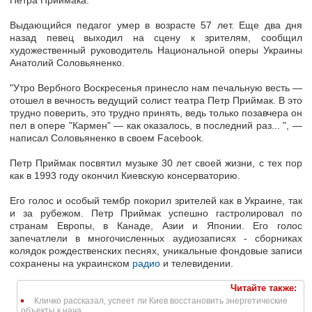
Петра Приймака.
Выдающийся педагог умер в возрасте 57 лет. Еще два дня
назад певец выходил на сцену к зрителям, сообщил
художественный руководитель Национальной оперы Украины
Анатолий Соловьяненко.
"Утро Вербного Воскресенья принесло нам печальную весть —
отошел в вечность ведущий солист театра Петр Приймак. В это
трудно поверить, это трудно принять, ведь только позавчера он
пел в опере "Кармен" — как оказалось, в последний раз... ", —
написал Соловьяненко в своем Facebook.
Петр Приймак посвятил музыке 30 лет своей жизни, с тех пор
как в 1993 году окончил Киевскую консерваторию.
Его голос и особый тембр покорил зрителей как в Украине, так
и за рубежом. Петр Приймак успешно гастролировал по
странам Европы, в Канаде, Азии и Японии. Его голос
запечатлели в многочисленных аудиозаписях - сборниках
колядок рождественских песнях, уникальные фондовые записи
сохранены на украинском
радио
и телевидении.
Читайте также:
Кличко рассказал, успеет ли Киев восстановить энергетические
объекты к нача...