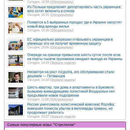
Сегодня, 18:59 (
Обозреватель
)
Из Польши предлагают депортировать часть украинцев:
кого хотят включить в списки
Сегодня, 18:31 (
Обозреватель
)
Появится в 5 выбранных городах: где в Украине запустят
новый вид аренды жилья
Сегодня, 16:30 (
Обозреватель
)
ЕС официально разрешил отказывать украинцам в
убежище: кто не получит временную защиту
Сегодня, 15:06 (
Обозреватель
)
Очереди на границе превысили шесть суток: после атак
на порты тысячи грузовиков ожидают выезда из Украины
Сегодня, 14:43 (
Зеркало недели
)
Несмотря на рост госдолга, его обслуживание стало
дешевле — Гетманцев
Сегодня, 14:18 (
Зеркало недели
)
Шесть квартир, три дома и апартаменты в Буковеле:
бывшему командующему логистикой Воздушных сил
предъявили новое подозрение
Сегодня, 11:08 (
Обозреватель
)
Россия уничтожила логистический комплекс Rozetka:
компания понесла убытки в миллиарды гривень, но
продолжает работать
Сегодня, 10:27 (
Зеркало недели
)
Самые популярные игры: "Стрелялки"