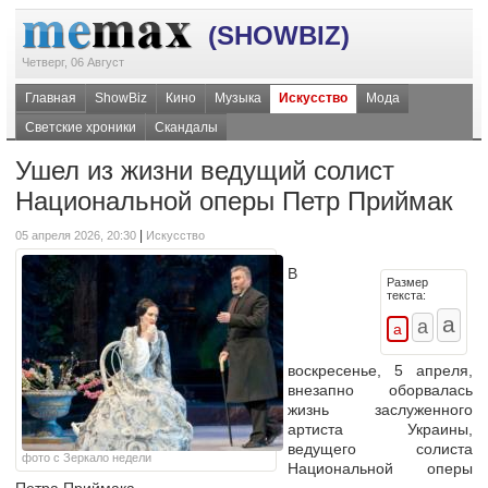
(SHOWBIZ)
Четверг, 06 Август
Главная
ShowBiz
Кино
Музыка
Искусство
Мода
Светские хроники
Скандалы
Ушел из жизни ведущий солист
Национальной оперы Петр Приймак
|
05 апреля 2026, 20:30
Искусство
В
Размер
текста:
воскресенье, 5 апреля,
внезапно оборвалась
жизнь заслуженного
артиста Украины,
ведущего солиста
фото с Зеркало недели
Национальной оперы