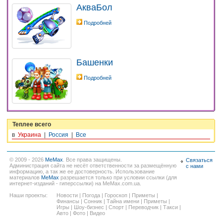
АкваБол
Подробней
Башенки
Подробней
Теплее всего
в
Украина
|
Россия
|
Все
© 2009 - 2026
MeMax
. Все права защищены.
Связаться
Администрация сайта не несёт ответственности за размещённую
с нами
информацию, а так же ее достоверность. Использование
материалов
MeMax
разрешается только при условии ссылки (для
интернет-изданий - гиперссылки) на MeMax.com.ua.
Наши проекты:
Новости
|
Погода
|
Гороскоп
|
Приметы
|
Финансы
|
Сонник
|
Тайна имени
|
Приметы
|
Игры
|
Шоу-бизнес
|
Спорт
|
Переводчик
|
Такси
|
Авто
|
Фото
|
Видео