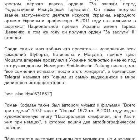
крестом первого класса ордена "За заслуги перед
Федеративной Республикой Германия". Он также получил
звание заслуженного деятеля искусств Украины, народного
артиста Украины и профессора. В 2011 году его включили в
шортлист Национальной премии Украины имени Тараса
Шевченко, в том же году он получил орден "За заслуги" III
степени.
Среди самых масштабных его проектов — исполнение всех
симфоний Шуберта, Бетховена и Моцарта, причем цикл
Моцарта впервые прозвучал в Украине полностью именно под
его руководством. Немецкая Suddeutsche Zeitung писала, что
"все сомнения исчезают после этого концерта", а британский
Telegraf называл его "одним из самых выдающихся в мире
дирижеров-интерпретаторов".
[see_also ids="671631"]
Роман Кофман также был автором музыки к фильмам "Всего
три недели" 1971 года и "Лавры" 1972-го. В 2011 году издал
художественную книгу "Пасторальная симфония, или Как я
жил при немцах", в которую вошли две автобиографические
повести.
"Мир потерял не только гениального музыканта, но и великого