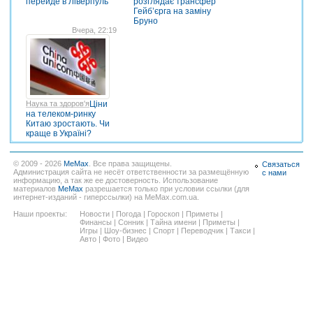
перейде в Ліверпуль
розглядає трансфер
Гейб’єрга на заміну
Бруно
Вчера, 22:19
Наука та здоров'я
Ціни
на телеком-ринку
Китаю зростають. Чи
краще в Україні?
© 2009 - 2026
MeMax
. Все права защищены.
Связаться
Администрация сайта не несёт ответственности за размещённую
с нами
информацию, а так же ее достоверность. Использование
материалов
MeMax
разрешается только при условии ссылки (для
интернет-изданий - гиперссылки) на MeMax.com.ua.
Наши проекты:
Новости
|
Погода
|
Гороскоп
|
Приметы
|
Финансы
|
Сонник
|
Тайна имени
|
Приметы
|
Игры
|
Шоу-бизнес
|
Спорт
|
Переводчик
|
Такси
|
Авто
|
Фото
|
Видео