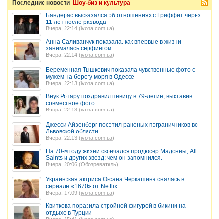
Последние новости
Шоу-биз и культура
Бандерас высказался об отношениях с Гриффит через
11 лет после развода
Вчера, 22:14 (
ivona.com.ua
)
Анна Саливанчук показала, как впервые в жизни
занималась серфингом
Вчера, 22:14 (
ivona.com.ua
)
Беременная Тышкевич показала чувственные фото с
мужем на берегу моря в Одессе
Вчера, 22:13 (
ivona.com.ua
)
Внук Ротару поздравил певицу в 79-летие, выставив
совместное фото
Вчера, 22:13 (
ivona.com.ua
)
Джесси Айзенберг посетил раненых пограничников во
Львовской области
Вчера, 22:13 (
ivona.com.ua
)
На 70-м году жизни скончался продюсер Мадонны, All
Saints и других звезд: чем он запомнился.
Вчера, 20:06 (
Обозреватель
)
Украинская актриса Оксана Черкашина снялась в
сериале «1670» от Netflix
Вчера, 17:09 (
ivona.com.ua
)
Квиткова поразила стройной фигурой в бикини на
отдыхе в Турции
Вчера, 15:41 (
ivona.com.ua
)