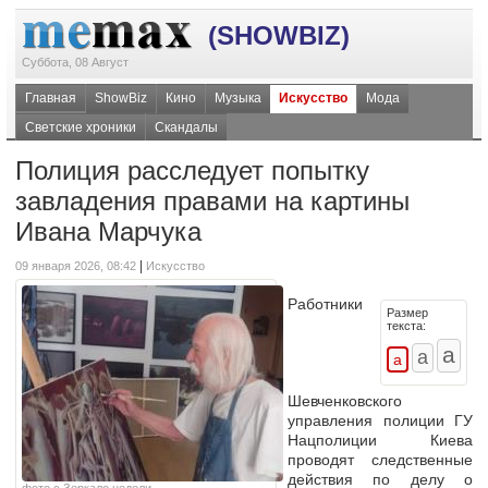
(SHOWBIZ)
Суббота, 08 Август
Главная
ShowBiz
Кино
Музыка
Искусство
Мода
Светские хроники
Скандалы
Полиция расследует попытку
завладения правами на картины
Ивана Марчука
|
09 января 2026, 08:42
Искусство
Работники
Размер
текста:
Шевченковского
управления полиции ГУ
Нацполиции Киева
проводят следственные
действия по делу о