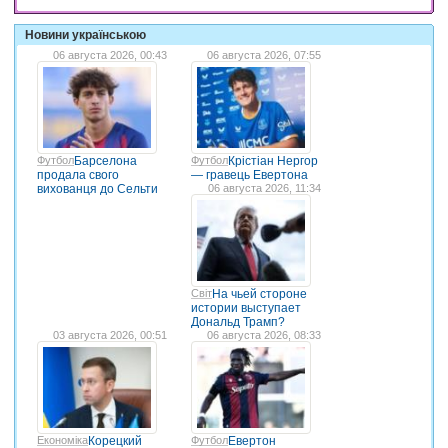
Новини українською
06 августа 2026, 00:43
06 августа 2026, 07:55
Футбол
Барселона
Футбол
Крістіан Нергор
продала свого
— гравець Евертона
вихованця до Сельти
06 августа 2026, 11:34
Світ
На чьей стороне
истории выступает
Дональд Трамп?
03 августа 2026, 00:51
06 августа 2026, 08:33
Економіка
Корецкий
Футбол
Евертон