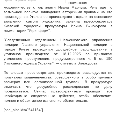
фото с Зеркало недели
возможном
мошенничестве с картинами Ивана Марчука. Речь идет о
возможной попытке завладения авторскими правами на его
произведения. Уголовное производство открыли на основании
заявления самого художника, заявила пресс-секретарь
Киевской городской прокуратуры Ирина Винокурова в
комментарии "Укринформ".
"Следственным отделением Шевченковского управления
полиции Главного управления Национальной полиции в
городе Киеве проводится досудебное расследование в
уголовном производстве от 18.12.2025 по признакам
уголовного преступления, предусмотренного ч. 5 ст. 190
Уголовного кодекса Украины", — отметила Винокурова.
По словам пресс-секретаря, производство расследуется по
признакам мошенничества, совершенного в особо крупных
размерах или организованной группой. В прокуратуре
отмечают, что досудебное расследование по делу
продолжается. Сейчас правоохранители проводят все
необходимые следственные действия, чтобы обеспечить
полное и объективное выяснение обстоятельств.
[see_also ids="641154"]