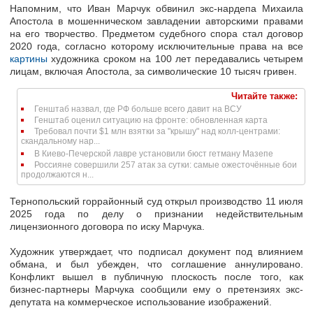
Напомним, что Иван Марчук обвинил экс-нардепа Михаила
Апостола в мошенническом завладении авторскими правами
на его творчество. Предметом судебного спора стал договор
2020 года, согласно которому исключительные права на все
картины
художника сроком на 100 лет передавались четырем
лицам, включая Апостола, за символические 10 тысяч гривен.
Читайте также:
Генштаб назвал, где РФ больше всего давит на ВСУ
Генштаб оценил ситуацию на фронте: обновленная карта
Требовал почти $1 млн взятки за "крышу" над колл-центрами:
скандальному нар...
В Киево-Печерской лавре установили бюст гетману Мазепе
Россияне совершили 257 атак за сутки: самые ожесточённые бои
продолжаются н...
Тернопольский горрайонный суд открыл производство 11 июля
2025 года по делу о признании недействительным
лицензионного договора по иску Марчука.
Художник утверждает, что подписал документ под влиянием
обмана, и был убежден, что соглашение аннулировано.
Конфликт вышел в публичную плоскость после того, как
бизнес-партнеры Марчука сообщили ему о претензиях экс-
депутата на коммерческое использование изображений.