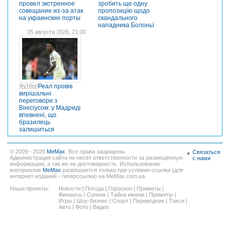
провел экстренное
зробить ще одну
совещание из-за атак
пропозицію щодо
на украинские порты
скандального
нападника Болоньї
05 августа 2026, 21:00
Футбол
Реал провів
вирішальні
переговори з
Вінісіусом: у Мадриді
впевнені, що
бразилець
залишиться
© 2009 - 2026
MeMax
. Все права защищены.
Связаться
Администрация сайта не несёт ответственности за размещённую
с нами
информацию, а так же ее достоверность. Использование
материалов
MeMax
разрешается только при условии ссылки (для
интернет-изданий - гиперссылки) на MeMax.com.ua.
Наши проекты:
Новости
|
Погода
|
Гороскоп
|
Приметы
|
Финансы
|
Сонник
|
Тайна имени
|
Приметы
|
Игры
|
Шоу-бизнес
|
Спорт
|
Переводчик
|
Такси
|
Авто
|
Фото
|
Видео