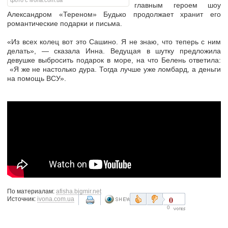
фото с ivona.com.ua
главным героем шоу
Александром «Тереном» Будько продолжает хранит его
романтические подарки и письма.
«Из всех колец вот это Сашино. Я не знаю, что теперь с ним
делать», — сказала Инна. Ведущая в шутку предложила
девушке выбросить подарок в море, на что Белень ответила:
«Я же не настолько дура. Тогда лучше уже ломбард, а деньги
на помощь ВСУ».
По материалам:
afisha.bigmir.net
0
Источник:
ivona.com.ua
0