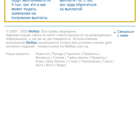
будут выплачивать по
выплатят по 5 тыс.
5 тыс. грн: кто и как
грн: куда обратиться
может подать
за выплатой
заявление на
получение выплаты
© 2009 - 2026
MeMax
. Все права защищены.
Связаться
Администрация сайта не несёт ответственности за размещённую
с нами
информацию, а так же ее достоверность. Использование
материалов
MeMax
разрешается только при условии ссылки (для
интернет-изданий - гиперссылки) на MeMax.com.ua.
Наши проекты:
Новости
|
Погода
|
Гороскоп
|
Приметы
|
Финансы
|
Сонник
|
Тайна имени
|
Приметы
|
Игры
|
Шоу-бизнес
|
Спорт
|
Переводчик
|
Такси
|
Авто
|
Фото
|
Видео