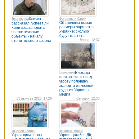
Экономика
Кличко
Финансы и банки
Объявлены новые
рассказал, успеет ли
размеры зарплат в
Киев восстановить
Украине: сколько
энергетические
будут платить
объекты к началу
Вчера, 12:37
отопительного сезона
Економіка
Блокада
портов ставит под
угрозу половину
экспорта железной
руды из Украины –
медиа
03 августа 2026, 17:20
Сегодня, 12:38
Фінанси і банки
Фінанси і банки
Украинцам снова
Украинцам без Дії,