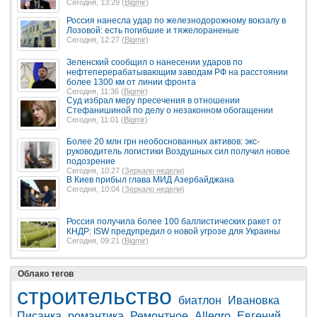
Сегодня, 13:29 (
Bigmir
)
Россия нанесла удар по железнодорожному вокзалу в
Лозовой: есть погибшие и тяжелораненые
Сегодня, 12:27 (
Bigmir
)
Зеленский сообщил о нанесении ударов по
нефтеперерабатывающим заводам РФ на расстоянии
более 1300 км от линии фронта
Сегодня, 11:36 (
Bigmir
)
Суд избрал меру пресечения в отношении
Стефанишиной по делу о незаконном обогащении
Сегодня, 11:01 (
Bigmir
)
Более 20 млн грн необоснованных активов: экс-
руководитель логистики Воздушных сил получил новое
подозрение
Сегодня, 10:27 (
Зеркало недели
)
В Киев прибыл глава МИД Азербайджана
Сегодня, 10:04 (
Зеркало недели
)
Россия получила более 100 баллистических ракет от
КНДР: ISW предупредил о новой угрозе для Украины
Сегодня, 09:21 (
Bigmir
)
Облако тегов
строительство
биатлон
Ивановка
Писанка
романтика
Ремонтное
Allegro
Евгений