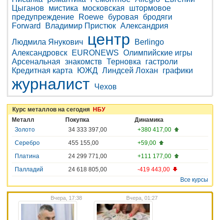
Цыганов
мистика
московская
штормовое
предупреждение
Roewe
буровая
бродяги
Forward
Владимир Пристюк
Александрия
центр
Людмила Янукович
Berlingo
Александровск
EURONEWS
Олимпийские игры
Арсенальная
знакомств
Терновка
гастроли
Кредитная карта
ЮЖД
Линдсей Лохан
графики
журналист
Чехов
Курс металлов на сегодня
НБУ
Металл
Покупка
Динамика
Золото
34 333 397,00
+380 417,00
Серебро
455 155,00
+59,00
Платина
24 299 771,00
+111 177,00
Палладий
24 618 805,00
-419 443,00
Все курсы
Вчера, 17:38
Вчера, 01:27