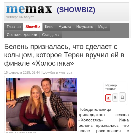
(SHOWBIZ)
Четверг, 06 Август
Главная
ShowBiz
Кино
Музыка
Искусство
Мода
Светские хроники
Скандалы
Белень призналась, что сделает с
кольцом, которое Терен вручил ей в
финале «Холостяка»
|
15 февраля 2025, 02:44
Шоу-биз и культура
Размер
текста:
Победительница
тринадцатого сезона
«Холостяка» Инна
Белень призналась, что
после расставания с