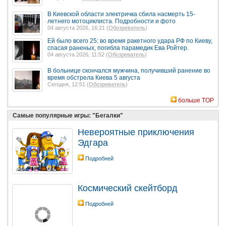
В Киевской области электричка сбила насмерть 15-
летнего мотоциклиста. Подробности и фото
04 августа 2026, 16:21 (
Обозреватель
)
Ей было всего 25: во время ракетного удара РФ по Киеву,
спасая раненых, погибла парамедик Ева Ройтер.
04 августа 2026, 11:52 (
Обозреватель
)
В больнице скончался мужчина, получивший ранение во
время обстрела Киева 5 августа
Сегодня, 12:51 (
Обозреватель
)
больше TOP
Самые популярные игры: "Бегалки"
Невероятные приключения
Эдгара
Подробней
Космический скейтборд
Подробней