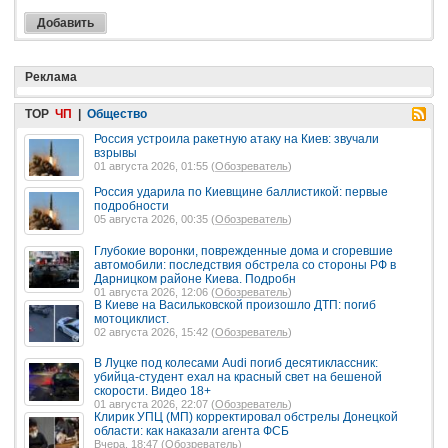
Реклама
TOP
ЧП
|
Общество
Россия устроила ракетную атаку на Киев: звучали
взрывы
01 августа 2026, 01:55 (
Обозреватель
)
Россия ударила по Киевщине баллистикой: первые
подробности
05 августа 2026, 00:35 (
Обозреватель
)
Глубокие воронки, поврежденные дома и сгоревшие
автомобили: последствия обстрела со стороны РФ в
Дарницком районе Киева. Подробн
01 августа 2026, 12:06 (
Обозреватель
)
В Киеве на Васильковской произошло ДТП: погиб
мотоциклист.
02 августа 2026, 15:42 (
Обозреватель
)
В Луцке под колесами Audi погиб десятиклассник:
убийца-студент ехал на красный свет на бешеной
скорости. Видео 18+
01 августа 2026, 22:07 (
Обозреватель
)
Клирик УПЦ (МП) корректировал обстрелы Донецкой
области: как наказали агента ФСБ
Вчера, 18:47 (
Обозреватель
)