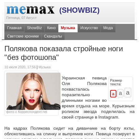
(SHOWBIZ)
Пятница, 07 Август
Главная
ShowBiz
Кино
Музыка
Искусство
Мода
Светские хроники
Скандалы
Полякова показала стройные ноги
"без фотошопа"
|
10 июля 2020, 17:56
Музыка
Украинская певица
Размер
Оля Полякова
текста:
похвасталась
поразительно
длинными ногами во
время отдыха на море. Курьезным
роликом звезда поделилась на
фото с Корреспондент.net
своей странице в Instagram.
На кадрах Полякова сидит на диванчике на борту яхты,
облокотившись на спинку и выпрямив ноги. Певица позирует в