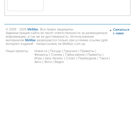
© 2009 - 2026
MeMax
. Все права защищены.
Связаться
Администрация сайта не несёт ответственности за размещённую
с нами
информацию, а так же ее достоверность. Использование
материалов
MeMax
разрешается только при условии ссылки (для
интернет-изданий - гиперссылки) на MeMax.com.ua.
Наши проекты:
Новости
|
Погода
|
Гороскоп
|
Приметы
|
Финансы
|
Сонник
|
Тайна имени
|
Приметы
|
Игры
|
Шоу-бизнес
|
Спорт
|
Переводчик
|
Такси
|
Авто
|
Фото
|
Видео