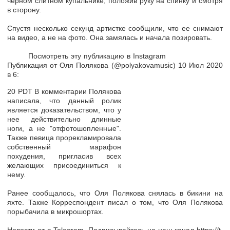
черном слитном купальнике, положив руку на спинку и смотря
в сторону.
Спустя несколько секунд артистке сообщили, что ее снимают
на видео, а не на фото. Она замялась и начала позировать.
Посмотреть эту публикацию в Instagram
Публикация от Оля Полякова (@polyakovamusic) 10 Июл 2020
в 6:
20 PDT В комментарии Полякова
написала, что данный ролик
является доказательством, что у
нее действительно длинные
ноги, а не "отфотошопленные".
Также певица прорекламировала
собственный марафон
похудения, пригласив всех
желающих присоединиться к
нему.
Ранее сообщалось, что Оля Полякова снялась в бикини на
яхте. Также Корреспондент писал о том, что Оля Полякова
порыбачила в микрошортах.
Новости от в Telegram. Подписывайтесь на наш канал https://t.