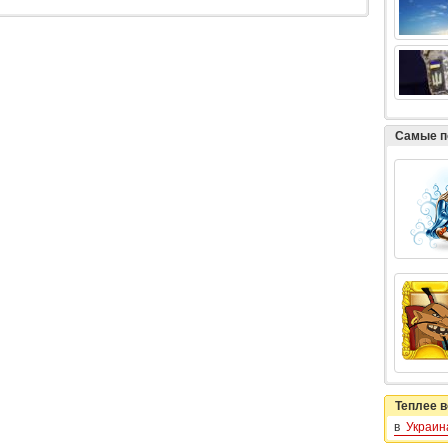
Самые п
Теплее в
в
Украин