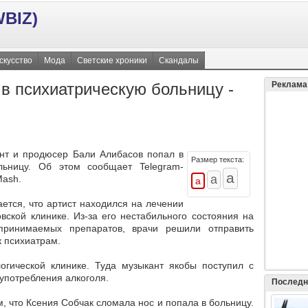
BIZ)
скусство
Мода
Светские хроники
Скандалы
в психиатрическую больницу -
Реклама
нт и продюсер Бали Алибасов попал в
Размер текста:
льницу. Об этом сообщает Telegram-
Mash.
ется, что артист находился на лечении
овской клинике. Из-за его нестабильного состояния на
ринимаемых препаратов, врачи решили отправить
к психиатрам.
огической клинике. Туда музыкант якобы поступил с
употребления алкоголя.
Последн
, что Ксения Собчак сломала нос и попала в больницу.