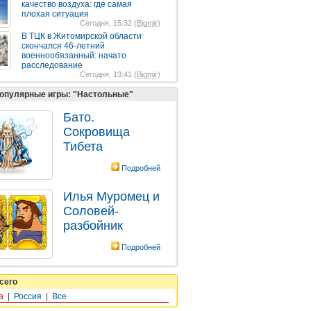
качество воздуха: где самая
плохая ситуация
Сегодня, 15:32 (
Bigmir
)
В ТЦК в Житомирской области
скончался 46-летний
военнообязанный: начато
расследование
Сегодня, 13:41 (
Bigmir
)
опулярные игры: "Настольные"
Бато.
Сокровища
Тибета
Подробней
Илья Муромец и
Соловей-
разбойник
Подробней
сего
а
|
Россия
|
Все