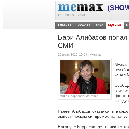
(SHOW
Пятница, 07 Август
Главная
ShowBiz
Кино
Музыка
И
Бари Алибасов попал 
СМИ
|
26 июня 2020, 16:59
Музыка
Музыка
психбо
канал 
Сообща
в моск
фоне п
фото с Корреспондент.net
звезду 
Ранее Алибасов оказался в наркол
амнестическим синдромом на почве 
Накануне Корреспондент писал о том