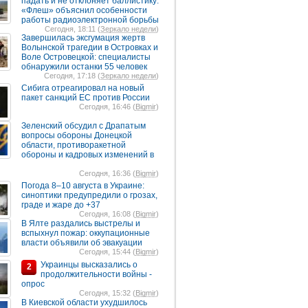
падать и не отклоняет баллистику:
«Флеш» объяснил особенности
работы радиоэлектронной борьбы
Сегодня, 18:11 (
Зеркало недели
)
Завершилась эксгумация жертв
Волынской трагедии в Островках и
Воле Островецкой: специалисты
обнаружили останки 55 человек
Сегодня, 17:18 (
Зеркало недели
)
Сибига отреагировал на новый
пакет санкций ЕС против России
Сегодня, 16:46 (
Bigmir
)
Зеленский обсудил с Драпатым
вопросы обороны Донецкой
области, противоракетной
обороны и кадровых изменений в
Сегодня, 16:36 (
Bigmir
)
Погода 8–10 августа в Украине:
синоптики предупредили о грозах,
граде и жаре до +37
Сегодня, 16:08 (
Bigmir
)
В Ялте раздались выстрелы и
вспыхнул пожар: оккупационные
власти объявили об эвакуации
Сегодня, 15:44 (
Bigmir
)
Украинцы высказались о
2
продолжительности войны -
опрос
Сегодня, 15:32 (
Bigmir
)
В Киевской области ухудшилось