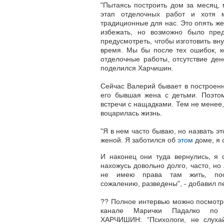
"Пытаясь построить дом за месяц, 
этап отделочных работ и хотя м
традиционные для нас. Это опять же
избежать, но возможно было пре
предусмотреть, чтобы изготовить вн
время. Мы бы после тех ошибок, к
отделочные работы, отсутствие дене
поделился Харчишин.
Сейчас Валерий бывает в построенно
его бывшая жена с детьми. Поэтом
встречи с нащадками. Тем не менее,
воцарилась жизнь.
"Я в нем часто бываю, но назвать э
женой. Я заботился об
этом
доме, я 
И наконец они туда вернулись, я 
нахожусь довольно долго, часто, но
не имею права там жить, пос
сожалению, разведены", - добавил п
?? Полное интервью можно посмотр
канале Марички Падалко по 
ХАРЧИШИН: “Психологи, не слуха