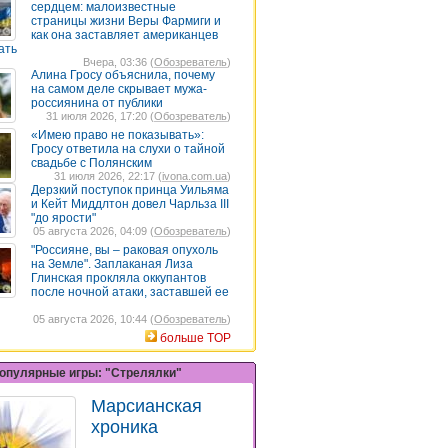
сердцем: малоизвестные
страницы жизни Веры Фармиги и
как она заставляет американцев
ать
Вчера, 03:36 (
Обозреватель
)
Алина Гросу объяснила, почему
на самом деле скрывает мужа-
россиянина от публики
31 июля 2026, 17:20 (
Обозреватель
)
«Имею право не показывать»:
Гросу ответила на слухи о тайной
свадьбе с Полянским
31 июля 2026, 22:17 (
ivona.com.ua
)
Дерзкий поступок принца Уильяма
и Кейт Миддлтон довел Чарльза III
"до ярости"
05 августа 2026, 04:09 (
Обозреватель
)
"Россияне, вы – раковая опухоль
на Земле". Заплаканая Лиза
Глинская прокляла оккупантов
после ночной атаки, заставшей ее
05 августа 2026, 10:44 (
Обозреватель
)
больше TOP
опулярные игры: "Стрелялки"
Марсианская
хроника