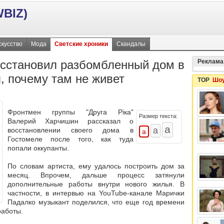
BIZ)
скусство
Мода
Светские хроники
Скандалы
сстановил разбомбленный дом в
Реклама
, почему там не живет
TOP
Шоу
Фронтмен группы "Друга Ріка"
Размер текста:
Валерий Харчишин рассказал о
восстановлении своего дома в
Гостомеле после того, как туда
попали оккупанты.
По словам артиста, ему удалось построить дом за
месяц. Впрочем, дальше процесс затянули
дополнительные работы внутри нового жилья. В
частности, в интервью на YouTube-канале Марички
Падалко музыкант поделился, что еще год времени
работы.