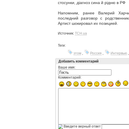
стосунки, діагноз сина й рідню в РФ
Напомним, ранее Валерий Харч
последний разговор с родственник
Артист шокировал их позицией.
Источник:
ТСН.ua
Теги:
этом
,
Россия
,
Интервью
Добавить комментарий
Ваше имя:
Комментарий:
Введите верный ответ