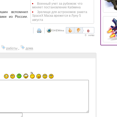
Военный учет за рубежом: что
меняет постановление Кабмина
ишин вспомнил
Зрелище для астрономов: ракета
SpaceX Маска врежется в Луну 5
ами из России.
августа
0
0
,
работы
,
дома