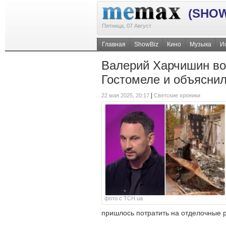
(SHOW
Пятница, 07 Август
Главная
ShowBiz
Кино
Музыка
И
Валерий Харчишин во
Гостомеле и объяснил
|
22 мая 2025, 20:17
Светские хроники
фото с ТСН.ua
пришлось потратить на отделочные 