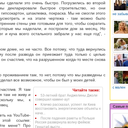
мы сделали это очень быстро. Погрузились во второй
ы декларировали быстрое строительство, но они
 гипсокартон, шпаклевка, покраска. Мы не смогли этого
не забыв
дусмотреть и на этапе чертежа - там можно было
утренние стены уже готовыми для того, чтобы сократить
оторые мы наделали, и построили дом за месяц. Но
г и куча всего остального забрали у нас еще год", -
м доме, но не часто. Все потому, что туда вернулись
у после развода он приезжает туда только с целью
 он счастлив, что на разрушенном когда-то месте снова
то проживанием там, то нет, потому что мы разведены с
сделал все возможное, чтобы он был у моих детей.
с мален
счастлив. Я там
Читайте также:
 я там не живу и
53-летний брат Анджелины Джоли
кольку мы, к
совершил каминг-аут
евец.
Кличко рассказал, успеет ли Киев
Самые п
восстановить энергетические объекты к
нача...
еть на YouTube-
После падения ракеты в Польше
этой ссылке:
Россия развернула волну фейков:
йте мене”! Про
Генштаб высту...