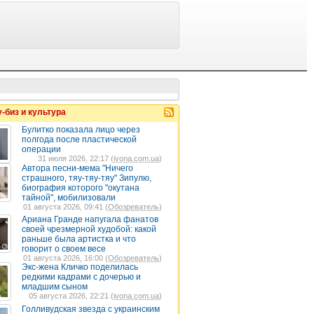
-биз и культура
Булитко показала лицо через
полгода после пластической
операции
31 июля 2026, 22:17 (
ivona.com.ua
)
Автора песни-мема "Ничего
страшного, тяу-тяу-тяу" Зипулю,
биография которого "окутана
тайной", мобилизовали
01 августа 2026, 09:41 (
Обозреватель
)
Ариана Гранде напугала фанатов
своей чрезмерной худобой: какой
раньше была артистка и что
говорит о своем весе
01 августа 2026, 16:00 (
Обозреватель
)
Экс-жена Кличко поделилась
редкими кадрами с дочерью и
младшим сыном
05 августа 2026, 22:21 (
ivona.com.ua
)
Голливудская звезда с украинским